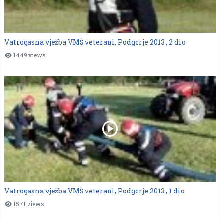
Vatrogasna vježba VMŠ veterani, Podgorje 2013 , 2 dio
1449 views
Vatrogasna vježba VMŠ veterani, Podgorje 2013 , 1 dio
1571 views