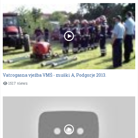
Vatrogasna vježba VMŠ - muški A, Podgorje 2013.
1517 views