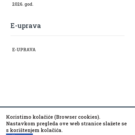
2026. god.
E-uprava
E-UPRAVA
Koristimo kolačiće (Browser cookies).
Copyright © 2010-2020 Općina Kaptol, Školska 3, 34334
♿
Nastavkom pregleda ove web stranice slažete se
Kaptol
s korištenjem kolačića.
Izjava o pristupačnosti mrežne stranice