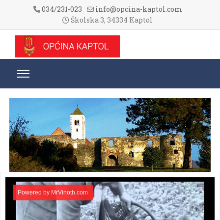
034/231-023
info@opcina-kaptol.com
Školska 3, 34334 Kaptol