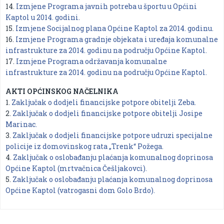
14.
Izmjene Programa javnih potreba u športu u Općini
Kaptol u 2014. godini.
15.
Izmjene Socijalnog plana Općine Kaptol za 2014. godinu.
16.
Izmjene Programa gradnje objekata i uređaja komunalne
infrastrukture za 2014. godinu na području Općine Kaptol.
17.
Izmjene Programa održavanja komunalne
infrastrukture za 2014. godinu na području Općine Kaptol.
AKTI OPĆINSKOG NAČELNIKA
1.
Zaključak o dodjeli financijske potpore obitelji Zeba.
2.
Zaključak o dodjeli financijske potpore obitelji Josipe
Marinac.
3.
Zaključak o dodjeli financijske potpore udruzi specijalne
policije iz domovinskog rata „Trenk“ Požega.
4.
Zaključak o oslobađanju plaćanja komunalnog doprinosa
Općine Kaptol (mrtvačnica Češljakovci).
5.
Zaključak o oslobađanju plaćanja komunalnog doprinosa
Općine Kaptol (vatrogasni dom Golo Brdo).