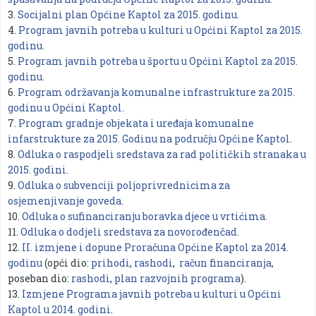
3.
Socijalni plan Općine Kaptol za 2015. godinu.
4.
Program javnih potreba u kulturi u Općini Kaptol za 2015.
godinu.
5.
Program javnih potreba u športu u Općini Kaptol za 2015.
godinu.
6.
Program održavanja komunalne infrastrukture za 2015.
godinu u Općini Kaptol.
7.
Program gradnje objekata i uređaja komunalne
infarstrukture za 2015. Godinu na području Općine Kaptol.
8.
Odluka o raspodjeli sredstava za rad političkih stranaka u
2015. godini.
9.
Odluka o subvenciji poljoprivrednicima za
osjemenjivanje goveda.
10.
Odluka o sufinanciranju boravka djece u vrtićima.
11.
Odluka o dodjeli sredstava za novorođenčad.
12.
II. izmjene i dopune Proračuna Općine Kaptol za 2014.
godinu
(opći dio:
prihodi
,
rashodi
,
račun financiranja,
poseban dio:
rashodi
,
plan razvojnih programa
).
13.
Izmjene Programa javnih potreba u kulturi u Općini
Kaptol u 2014. godini
.