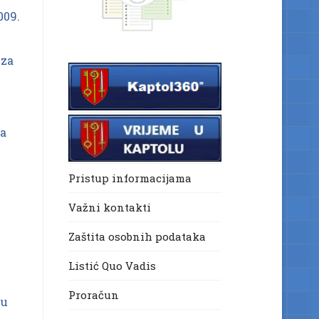
009.
 za
na
Pristup informacijama
Važni kontakti
Zaštita osobnih podataka
Listić Quo Vadis
Proračun
 u