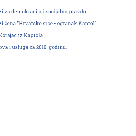
zi za demokraciju i socijalnu pravdu
.
zi žena "Hrvatsko srce - ogranak Kaptol"
.
Korajac iz Kaptola
.
va i usluga za 2010. godinu
.