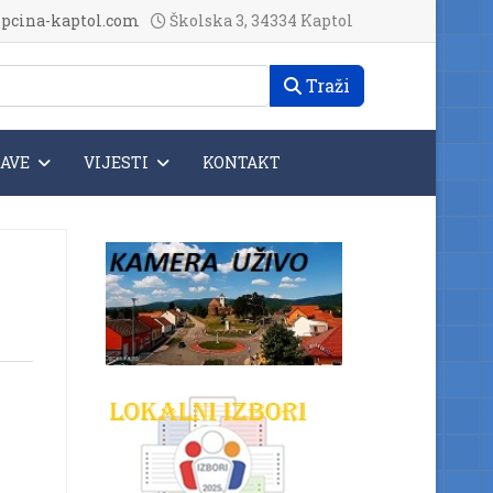
pcina-kaptol.com
Školska 3, 34334 Kaptol
Traži
JAVE
VIJESTI
KONTAKT