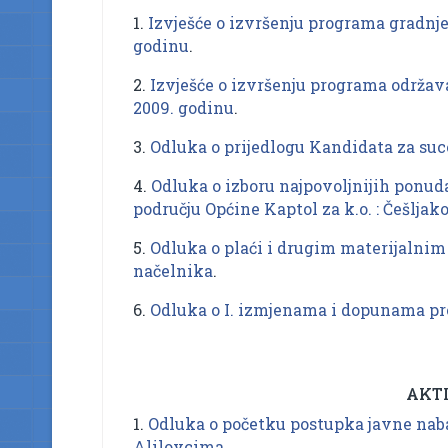
1.
Izvješće o izvršenju programa gradnje
godinu
.
2.
Izvješće o izvršenju programa održav
2009. godinu
.
3.
Odluka o prijedlogu Kandidata za su
4.
Odluka o izboru najpovoljnijih ponud
području Općine Kaptol za k.o. : Češljak
5.
Odluka o plaći i drugim materijalni
načelnika
.
6.
Odluka o I. izmjenama i dopunama pr
AKTI
1.
Odluka o početku postupka javne nab
Alilovcima
.