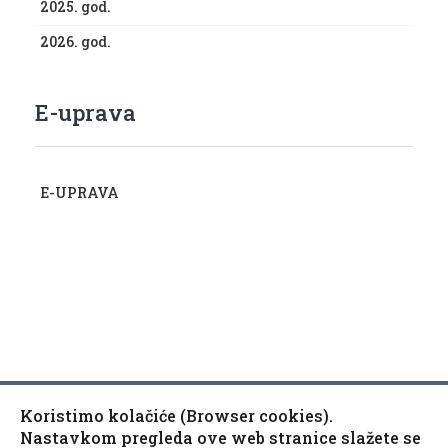
2025. god.
2026. god.
E-uprava
E-UPRAVA
Koristimo kolačiće (Browser cookies).
Copyright © 2010-2020 Općina Kaptol, Školska 3, 34334
♿
Nastavkom pregleda ove web stranice slažete se
Kaptol