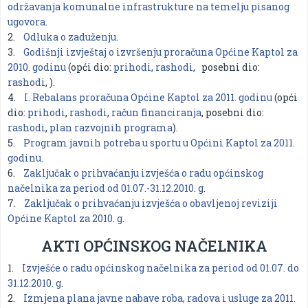
održavanja komunalne infrastrukture na temelju pisanog
ugovora
.
2.
Odluka o zaduženju
.
3.
Godišnji izvještaj o izvršenju proračuna Općine Kaptol za
2010. godinu
(opći dio:
prihodi
,
rashodi
, posebni dio:
rashodi
,
).
4.
I. Rebalans proračuna Općine Kaptol za 2011. godinu
(opći
dio:
prihodi
,
rashodi
,
račun financiranja
, posebni dio:
rashodi
,
plan razvojnih programa
).
5.
Program javnih potreba u sportu u Općini Kaptol za 2011.
godinu
.
6.
Zaključak o prihvaćanju izvješća o radu općinskog
načelnika za period od 01.07.-31.12.2010. g
.
7.
Zaključak o prihvaćanju izvješća o obavljenoj reviziji
Općine Kaptol za 2010. g
.
AKTI OPĆINSKOG NAČELNIKA
1.
Izvješće o radu općinskog načelnika za period od 01.07. do
31.12.2010. g
.
2.
Izmjena plana javne nabave roba, radova i usluge za 2011.