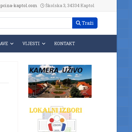
pcina-kaptol.com
Školska 3, 34334 Kaptol
Traži
JAVE
VIJESTI
KONTAKT