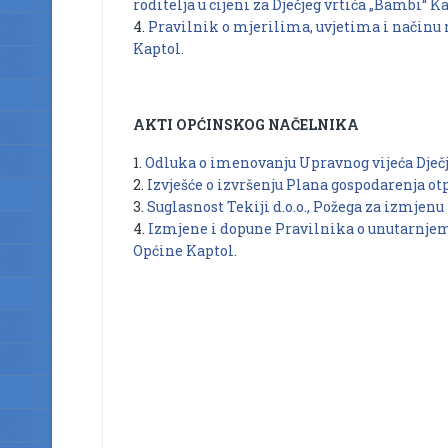
roditelja u cijeni za Dječjeg vrtića „Bambi“ Ka
4.
Pravilnik o mjerilima, uvjetima i načinu 
Kaptol.
AKTI OPĆINSKOG NAČELNIKA
1.
Odluka o imenovanju Upravnog vijeća Dječj
2.
Izvješće o izvršenju Plana gospodarenja ot
3.
Suglasnost Tekiji d.o.o., Požega za izmjenu
4.
Izmjene i dopune Pravilnika o unutarnjem
Općine Kaptol.