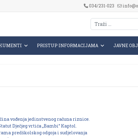
034/231-023
info@o
KUMENTI
PRISTUP INFORMACIJAMA
JAVNE OB
ačina vođenja jedinstvenog računa riznice.
atut Dječjeg vrtića „Bambi“ Kaptol.
rama predškolskog odgoja i sudjelovanja