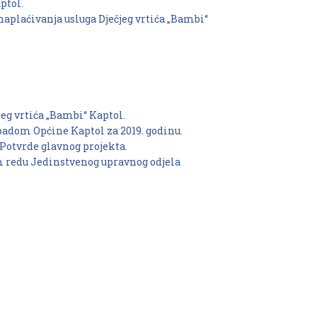
ptol.
naplaćivanja usluga Dječjeg vrtića „Bambi“
eg vrtića „Bambi“ Kaptol.
padom Općine Kaptol za 2019. godinu.
 Potvrde glavnog projekta.
 redu Jedinstvenog upravnog odjela