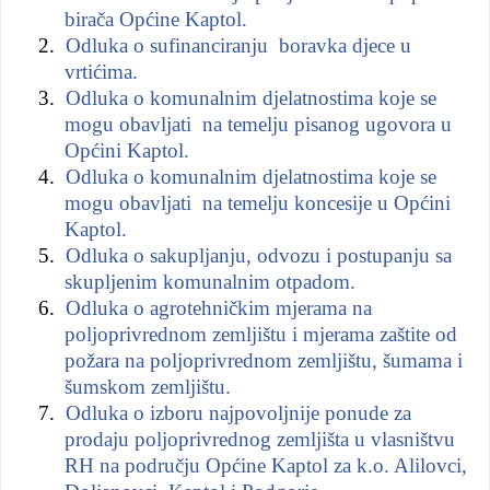
birača Općine Kaptol.
2.
Odluka o sufinanciranju
boravka djece u
vrtićima.
3.
Odluka o komunalnim djelatnostima koje se
mogu obavljati
na temelju pisanog ugovora u
Općini Kaptol.
4.
Odluka o komunalnim djelatnostima koje se
mogu obavljati
na temelju koncesije u Općini
Kaptol.
5.
Odluka o sakupljanju, odvozu i postupanju sa
skupljenim komunalnim otpadom.
6.
Odluka o agrotehničkim mjerama na
poljoprivrednom zemljištu i mjerama zaštite od
požara na poljoprivrednom zemljištu, šumama i
šumskom zemljištu.
7.
Odluka o izboru najpovoljnije ponude za
prodaju poljoprivrednog zemljišta u vlasništvu
RH na području Općine Kaptol za k.o. Alilovci,