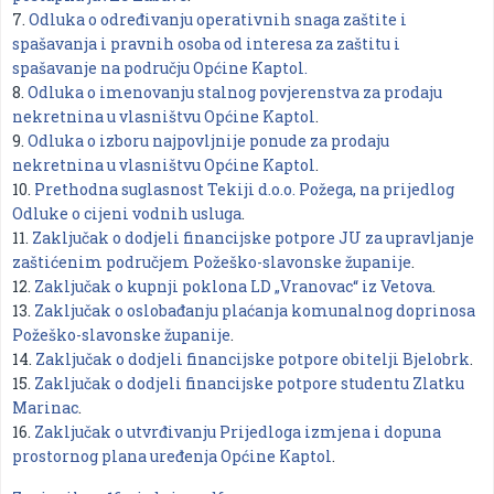
7.
Odluka o određivanju operativnih snaga zaštite i
spašavanja i pravnih osoba od interesa za zaštitu i
spašavanje na području Općine Kaptol.
8.
Odluka o imenovanju stalnog povjerenstva za prodaju
nekretnina u vlasništvu Općine Kaptol
.
9.
Odluka o izboru najpovljnije ponude za prodaju
nekretnina u vlasništvu Općine Kaptol
.
10.
Prethodna suglasnost Tekiji d.o.o. Požega, na prijedlog
Odluke o cijeni vodnih usluga
.
11.
Zaključak o dodjeli financijske potpore JU za upravljanje
zaštićenim područjem Požeško-slavonske županije
.
12.
Zaključak o kupnji poklona LD „Vranovac“ iz Vetova
.
13.
Zaključak o oslobađanju plaćanja komunalnog doprinosa
Požeško-slavonske županije
.
14.
Zaključak o dodjeli financijske potpore obitelji Bjelobrk
.
15.
Zaključak o dodjeli financijske potpore studentu Zlatku
Marinac
.
16.
Zaključak o utvrđivanju Prijedloga izmjena i dopuna
prostornog plana uređenja Općine Kaptol
.