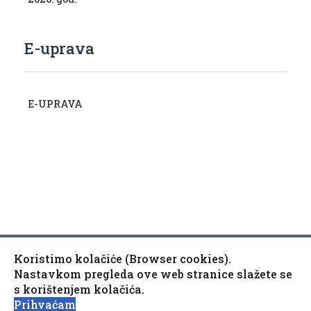
E-uprava
E-UPRAVA
Koristimo kolačiće (Browser cookies).
Copyright © 2010-2020 Općina Kaptol, Školska 3, 34334
♿
Nastavkom pregleda ove web stranice slažete se
Kaptol
s korištenjem kolačića.
Izjava o pristupačnosti mrežne stranice
Prihvaćam