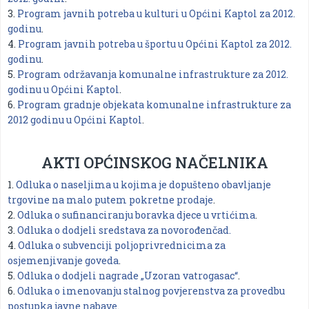
3.
Program javnih potreba u kulturi u Općini Kaptol za 2012.
godinu
.
4.
Program javnih potreba u športu u Općini Kaptol za 2012.
godinu
.
5.
Program održavanja komunalne infrastrukture za 2012.
godinu u Općini Kaptol
.
6.
Program gradnje objekata komunalne infrastrukture za
2012 godinu u Općini Kaptol
.
AKTI OPĆINSKOG NAČELNIKA
1.
Odluka o naseljima u kojima je dopušteno obavljanje
trgovine na malo putem pokretne prodaje
.
2.
Odluka o sufinanciranju boravka djece u vrtićima
.
3.
Odluka o dodjeli sredstava za novorođenčad.
4.
Odluka o subvenciji poljoprivrednicima za
osjemenjivanje goveda
.
5.
Odluka o dodjeli nagrade „Uzoran vatrogasac“
.
6.
Odluka o imenovanju stalnog povjerenstva za provedbu
postupka javne nabave
.