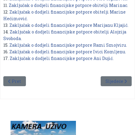
11.
Zaključak o dodjeli financijske potpore obitelji Marinac.
12.
Zaključak o dodjeli financijske potpore obitelji Marine
Hećimović.
13.
Zaključak o dodjeli financijske potpore Marijanu Kljajić.
14.
Zaključak o dodjeli financijske potpore obitelji Alojzija
Svoboda.
15.
Zaključak o dodjeli financijske potpore Rami Smojviru.
16.
Zaključak o dodjeli financijske potpore Ivici Komljenu.
17.
Zaključak o dodjeli financijske potpore Ani Dujić.
Prethodni članak: broj 8/2018
Sljedeći člana
Pret
Sljedeće