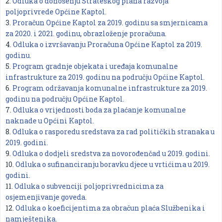
2.
Odluka o donošenju Strateškog plana razvoja
poljoprivrede Općine Kaptol.
3.
Proračun Općine Kaptol za 2019. godinu sa smjernicama
za 2020. i 2021. godinu
,
obrazloženje proračuna
.
4.
Odluka o izvršavanju Proračuna Općine Kaptol za 2019.
godinu.
5.
Program gradnje objekata i uređaja komunalne
infrastrukture za 2019. godinu na području Općine Kaptol.
6.
Program održavanja komunalne infrastrukture za 2019.
godinu na području Općine Kaptol.
7.
Odluka o vrijednosti boda za plaćanje komunalne
naknade u Općini Kaptol.
8.
Odluka o rasporedu sredstava za rad političkih stranaka u
2019. godini.
9.
Odluka o dodjeli sredstva za novorođenčad u 2019. godini.
10.
Odluka o sufinanciranju boravku djece u vrtićima u 2019.
godini.
11.
Odluka o subvenciji poljoprivrednicima za
osjemenjivanje goveda.
12.
Odluka o koeficijentima za obračun plaća Službenika i
namještenika.