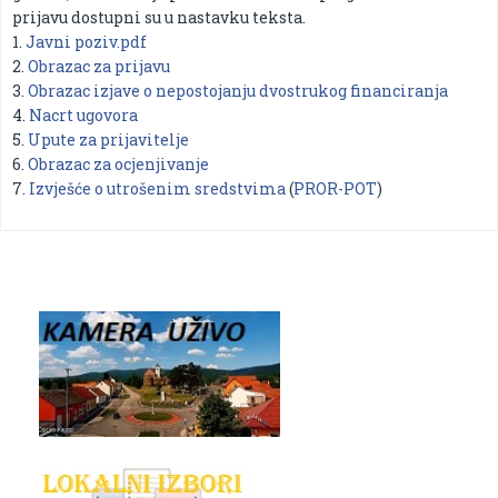
prijavu dostupni su u nastavku teksta.
1.
Javni poziv.pdf
2.
Obrazac za prijavu
3.
Obrazac izjave o nepostojanju dvostrukog financiranja
4.
Nacrt ugovora
5.
Upute za prijavitelje
6.
Obrazac za ocjenjivanje
7.
Izvješće o utrošenim sredstvima
(
PROR-POT
)