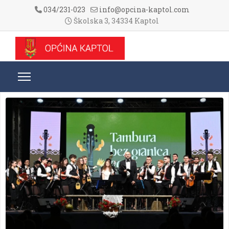
034/231-023
info@opcina-kaptol.com
Školska 3, 34334 Kaptol