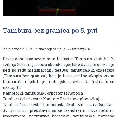
Tambura bez granica po 5. put
josip.soudek
Kulturna događanja
22 Svibanj 2026
Prvog dana trodnevne manifestacije "Tambura za dušu", 7.
svibnja 2026., u prostoru školske sportske dvorane održan je
peti po redu međunarodni festival tamburaških orkestara
„Tambura bez granica“, koji je i ove godine okupio vrsne
tamburaše i ljubitelje tradicijske glazbe. Na festivalu su
nastupili:
Kaptolački tamburaški orkestar iz Kaptola,
Tamburaški orkestar Konjic iz Bratislave (Slovačka)
Tamburaški orkestar tamburaške škole Batorek iz Osijeka.
Svi sudionici predstavili su se raznolikim i kvalitetnim
programom, potvrđujući bogatstvo tamburaške glazbene