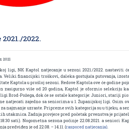
 2021./2022.
z 2021
j ligi, NK Kaptol natjecanje u sezoni 2021./2022. nastaviti će
 Veliki financijski troškovi, daleka gostujuća putovanja, izos
ultate Kaptola u prošloj sezoni. Redove Kaptola ove će godine poj
 zasigurno više od 20 godina, Kaptol je oformio selekciju ka
ligi Brod-Požega, dok će se ostale kategorije: Juniori, stariji pio
ne natjecati zajedno sa seniorima u 1. Županijskoj ligi. Osim o
 za najmanje uzraste. Pripreme svih kategorija su u tijeku, a se
skih utakmica. Zadnja provjere pred početak prvenstva je prijate
18:30 sati). Nogometna sezona počinje 22.08.2021. a seniori Ka
a predviđen je od 22.08. – 14.11. (
raspored natjecanja)
.