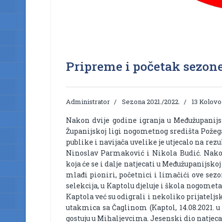
Pripreme i početak sezone
Administrator
Sezona 2021./2022.
13 Kolovo
Nakon dvije godine igranja u Međužupanijsko
Županijskoj ligi nogometnog središta Požega.
publike i navijača uvelike je utjecalo na rez
Ninoslav Parmaković i Nikola Budić. Nakon
koja će se i dalje natjecati u Međužupanijskoj 
mlađi pioniri, početnici i limačići ove sezo
selekcija, u Kaptolu djeluje i škola nogometa
Kaptola već su odigrali i nekoliko prijatelj
utakmica sa Čaglinom (Kaptol, 14.08.2021. u 
gostuju u Mihaljevcima. Jesenski dio natjecanj