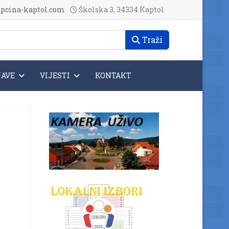
pcina-kaptol.com
Školska 3, 34334 Kaptol
Traži
JAVE
VIJESTI
KONTAKT