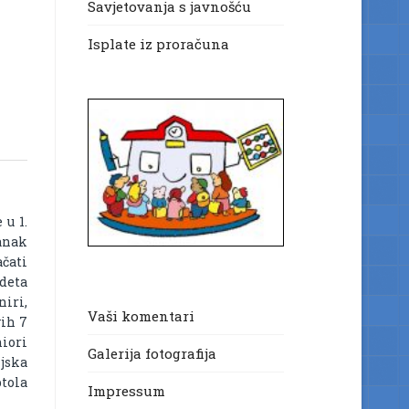
Savjetovanja s javnošću
Isplate iz proračuna
 u 1.
tanak
ačati
deta
niri,
Vaši komentari
vih 7
niori
Galerija fotografija
ljska
ptola
Impressum