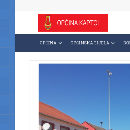
OPĆINA
OPĆINSKA TIJELA
DO