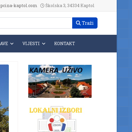
pcina-kaptol.com
Školska 3, 34334 Kaptol
Traži
JAVE
VIJESTI
KONTAKT