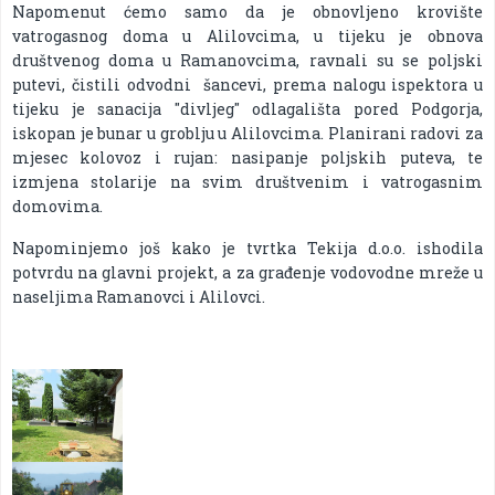
Napomenut ćemo samo da je obnovljeno krovište
vatrogasnog doma u Alilovcima, u tijeku je obnova
društvenog doma u Ramanovcima, ravnali su se poljski
putevi, čistili odvodni šancevi, prema nalogu ispektora u
tijeku je sanacija "divljeg" odlagališta pored Podgorja,
iskopan je bunar u groblju u Alilovcima. Planirani radovi za
mjesec kolovoz i rujan: nasipanje poljskih puteva, te
izmjena stolarije na svim društvenim i vatrogasnim
domovima.
Napominjemo još kako je tvrtka Tekija d.o.o. ishodila
potvrdu na glavni projekt, a za građenje vodovodne mreže u
naseljima Ramanovci i Alilovci.