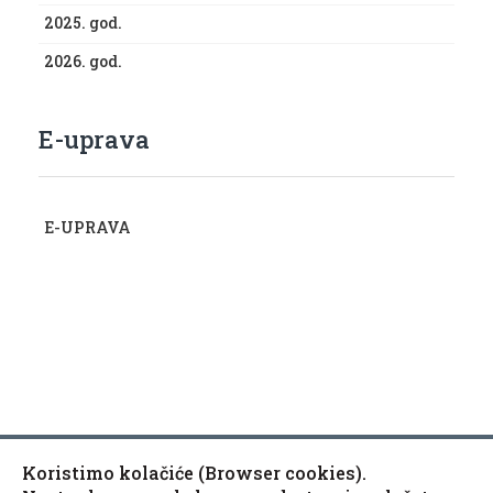
2025. god.
2026. god.
E-uprava
E-UPRAVA
Koristimo kolačiće (Browser cookies).
Copyright © 2010-2020 Općina Kaptol, Školska 3, 34334