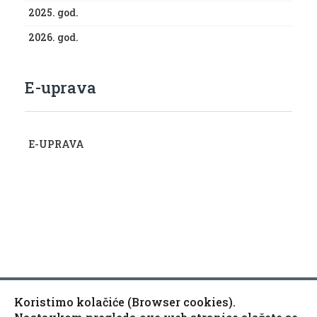
2025. god.
2026. god.
E-uprava
E-UPRAVA
Koristimo kolačiće (Browser cookies).
Copyright © 2010-2020 Općina Kaptol, Školska 3, 34334
♿