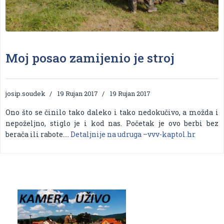
Moj posao zamijenio je stroj
josip.soudek
19 Rujan 2017
19 Rujan 2017
Ono što se činilo tako daleko i tako nedokučivo, a možda i
nepoželjno, stiglo je i kod nas. Početak je ovo berbi bez
berača ili rabote….
Detaljnije na udruga –vvv-kaptol.hr