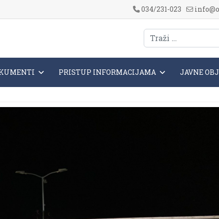
034/231-023
info@o
KUMENTI
PRISTUP INFORMACIJAMA
JAVNE OB