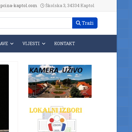
pcina-kaptol.com
Školska 3, 34334 Kaptol
Traži
JAVE
VIJESTI
KONTAKT