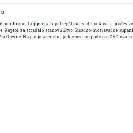
021
jač pun hrane, higijenskih potrepština, vode, sokova i građevi
ne Kaptol za stradalo stanovništvo Sisačko-moslavačke župani
čja Općine. Na put je krenulo i jedanaest pripadnika DVD-ova ko