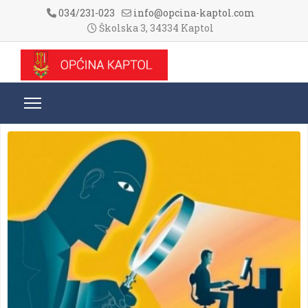
034/231-023
info@opcina-kaptol.com
Školska 3, 34334 Kaptol