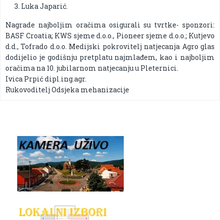
Luka Japarić.
Nagrade najboljim oračima osigurali su tvrtke- sponzori:
BASF Croatia; KWS sjeme d.o.o., Pioneer sjeme d.o.o.; Kutjevo
d.d., Tofrado d.o.o. Medijski pokrovitelj natjecanja Agro glas
dodijelio je godišnju pretplatu najmlađem, kao i najboljim
oračima na 10. jubilarnom natjecanju u Pleternici.
Ivica Prpić dipl.ing.agr.
Rukovoditelj Odsjeka mehanizacije