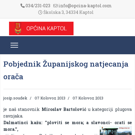
034/231-023
info@opcina-kaptol.com
Školska 3, 34334 Kaptol
Pobjednik Županijskog natjecanja
orača
josip.soudek
07 Kolovoz 2013
07 Kolovoz 2013
je naš stanovnik
Miroslav Bartolović
u kategoriji plugova
ravnjaka.
Dalmatinci kažu: ''ploviti se mora; a slavonci- orati se
mora.'',