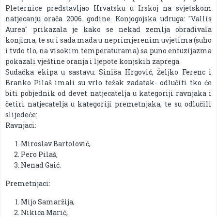
Pleternice predstavljao Hrvatsku u Irskoj na svjetskom
natjecanju orača 2006. godine. Konjogojska udruga: ''Vallis
Aurea'' prikazala je kako se nekad zemlja obrađivala
konjima, te su i sada mada u neprimjerenim uvjetima (suho
i tvdo tlo, na visokim temperaturama) sa puno entuzijazma
pokazali vještine oranja i ljepote konjskih zaprega.
Sudačka ekipa u sastavu: Siniša Hrgović, Željko Ferenc i
Branko Pilaš imali su vrlo težak zadatak- odlučiti tko će
biti pobjednik od devet natjecatelja u kategoriji ravnjaka i
četiri natjecatelja u kategoriji premetnjaka, te su odlučili
slijedeće:
Ravnjaci:
Miroslav Bartolović,
Pero Pilaš,
Nenad Gaić.
Premetnjaci:
Mijo Samaržija,
Nikica Marić,