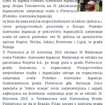
riječi su župana Požeško slavonske županije
gosp. Alojza Tomaševića, na 10. jubilarnom
županijskom natjecanju orača u Pleternici
(Požeško- slavonska županija),
uz želju da naša zemlja osigura budućnost mladim ljudima, i
izvoz poljoprivrednih proizvoda u Europu. Požeško
slavonska županija je pokrovitelj županijskih natjecanja
orača od samih početaka- već 10. godina, uz sponzorstvo
općina: Kaptol, Velika, Jakšić, Brestovac i Lipik, te grada
Požege.
U Pleternici je 03. kolovoza, 2013. održano 10. Natjecanje
orača Požeško- slavonske županije. Natjecanje se održalo na
parcelama Kutjeva d.d., po drugi puta u gradu Pleternici
gradu- domaćinu, u organizaciji Poljoprivredno
savjetodavne službe i županijske udruge za organizaciju
natjecanja orača Požeško- slavonske županije.
Gradonačelnica grada Pleternice gđa. Antonija Jozić
zaželjela je ''dobro oranje'' svim natjecateljima i uspjeh
najboljima na državnom natjecanju koje će se održati 31.
Kolovoza 2013. u Sredancima kod Slavonskog Broda.
Podsjetimo se da je Branko Pilaš, upravo s područja grada