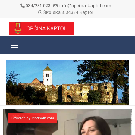
034/231-023
info@opcina-kaptol.com
Školska 3, 34334 Kaptol