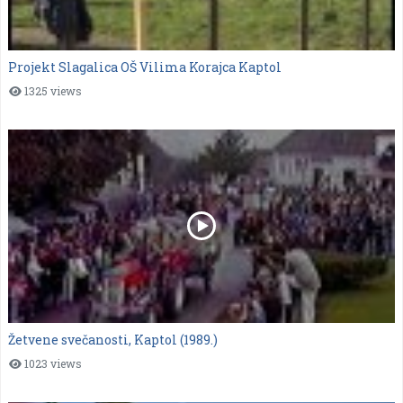
Projekt Slagalica OŠ Vilima Korajca Kaptol
1325 views
Žetvene svečanosti, Kaptol (1989.)
1023 views