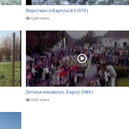
Reportaža iz Kaptola (4.3.1973.)
1128 views
Žetvene svečanosti, Kaptol (1989.)
1023 views