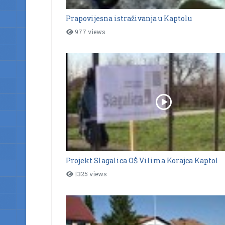
Prapovijesna istraživanja u Kaptolu
977 views
Projekt Slagalica OŠ Vilima Korajca Kaptol
1325 views