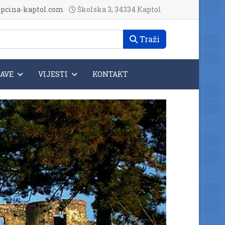
pcina-kaptol.com
Školska 3, 34334 Kaptol
Traži
JAVE
VIJESTI
KONTAKT