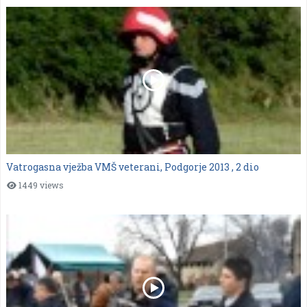
Vatrogasna vježba VMŠ veterani, Podgorje 2013 , 2 dio
1449 views