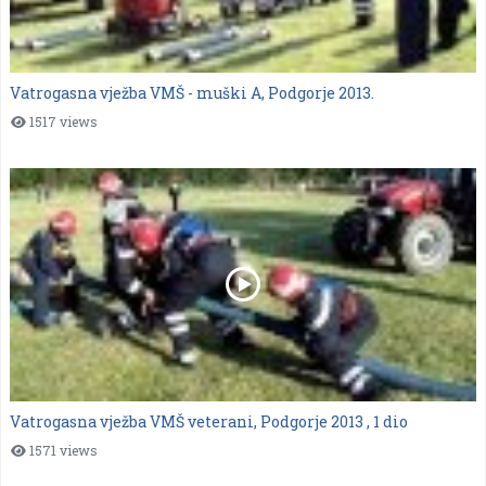
Vatrogasna vježba VMŠ - muški A, Podgorje 2013.
1517 views
Vatrogasna vježba VMŠ veterani, Podgorje 2013 , 1 dio
1571 views