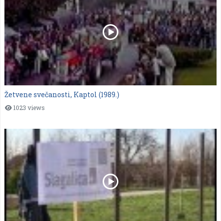
Žetvene svečanosti, Kaptol (1989.)
1023 views