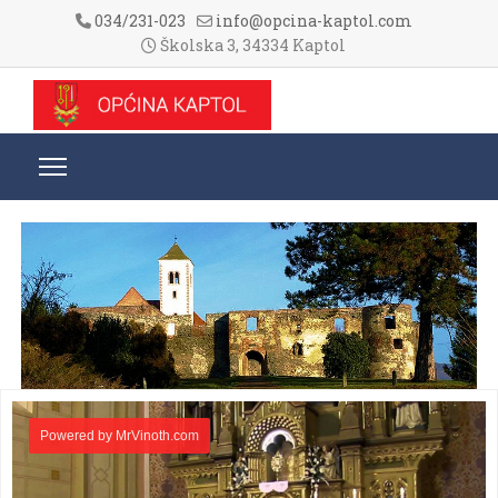
034/231-023
info@opcina-kaptol.com
Školska 3, 34334 Kaptol