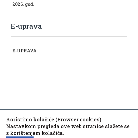
2026. god.
E-uprava
E-UPRAVA
Koristimo kolačiće (Browser cookies).
Copyright © 2010-2020 Općina Kaptol, Školska 3, 34334
♿
Nastavkom pregleda ove web stranice slažete se
Kaptol
s korištenjem kolačića.
Izjava o pristupačnosti mrežne stranice