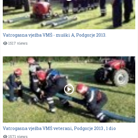
Vatrogasna vježba VMŠ - muški A, Podgorje 2013.
1517 views
Vatrogasna vježba VMŠ veterani, Podgorje 2013 , 1 dio
1571 views