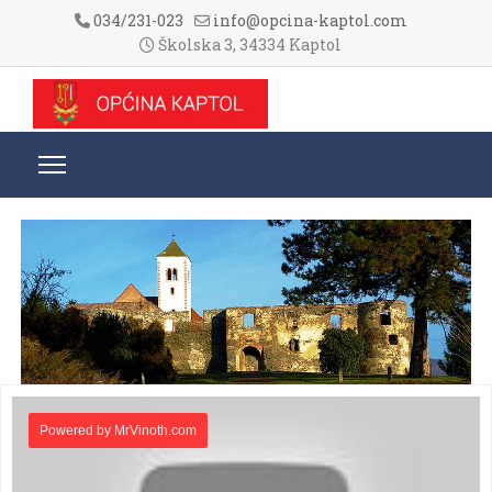
034/231-023
info@opcina-kaptol.com
Školska 3, 34334 Kaptol