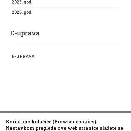
2025. god.
2026. god.
E-uprava
E-UPRAVA
Koristimo kolačiće (Browser cookies).
Copyright © 2010-2020 Općina Kaptol, Školska 3, 34334
♿
Nastavkom pregleda ove web stranice slažete se
Kaptol