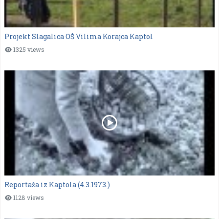
Projekt Slagalica OŠ Vilima Korajca Kaptol
1325 views
Reportaža iz Kaptola (4.3.1973.)
1128 views