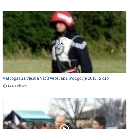
Vatrogasna vježba VMŠ veterani, Podgorje 2013 , 2 dio
1449 views