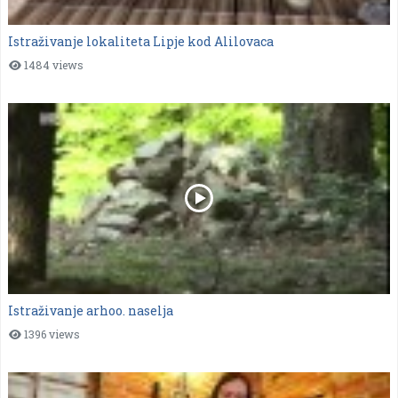
Istraživanje lokaliteta Lipje kod Alilovaca
1484 views
Istraživanje arhoo. naselja
1396 views