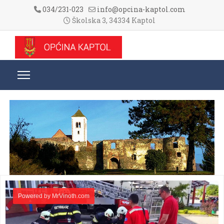
034/231-023
info@opcina-kaptol.com
Školska 3, 34334 Kaptol