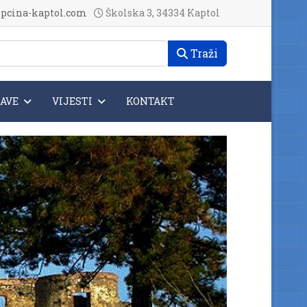
pcina-kaptol.com
Školska 3, 34334 Kaptol
Traži
JAVE
VIJESTI
KONTAKT