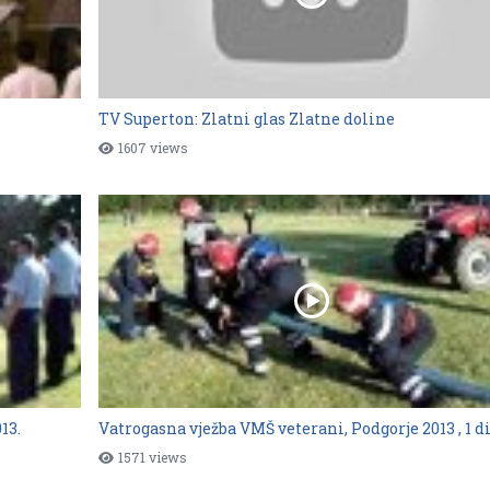
TV Superton: Zlatni glas Zlatne doline
1607 views
13.
Vatrogasna vježba VMŠ veterani, Podgorje 2013 , 1 d
1571 views