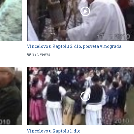
Vincelovo u Kaptolu 3. dio, posveta vinograda
994 views
Vincelovo u Kaptolu 1. dio