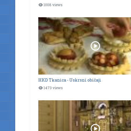
1008 views
HKD Tkanica - Uskrsni običaji
1473 views