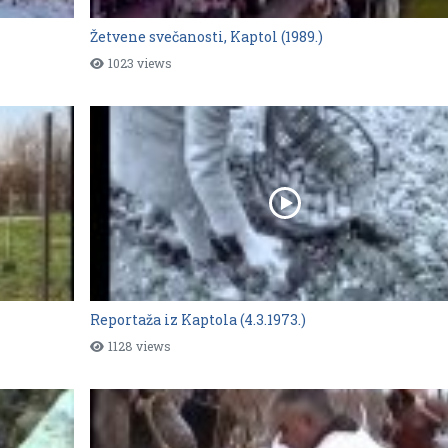
Žetvene svečanosti, Kaptol (1989.)
1023 views
Reportaža iz Kaptola (4.3.1973.)
1128 views