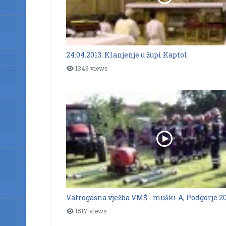
24.04.2013. Klanjenje u župi Kaptol
1349 views
Vatrogasna vježba VMŠ - muški A, Podgorje 20
1517 views