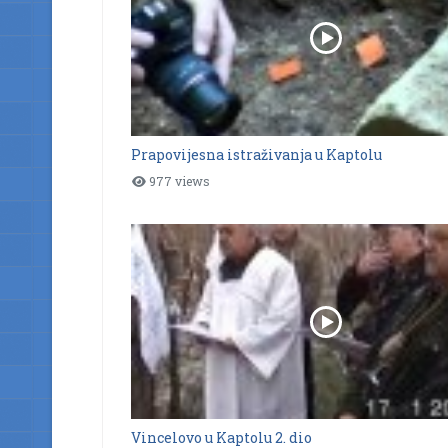
Prapovijesna istraživanja u Kaptolu
977 views
Vincelovo u Kaptolu 2. dio