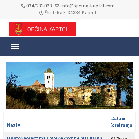
034/231-023
info@opcina-kaptol.com
Školska 3, 34334 Kaptol
Datum
Naziv
kreiranja
Članci
Unatoč bolestima i ove će godine biti viška
03 Rujan