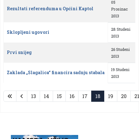
05
Rezultati referenduma u Općini Kaptol
Prosinac
2013
28 Studeni
Sklopljeni ugovori
2013
26 Studeni
Prvi snijeg
2013
19 Studeni
Zaklada „Slagalica“ financira sadnju stabala
2013
13
14
15
16
17
18
19
20
2
Stranica 18 od 29