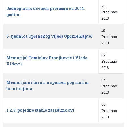
20
Jednoglasno usvojen proračun za 2014.
Prosinac
godinu
2013
18
5. sjednica Općinskog vijeća Općine Kaptol
Prosinac
2013
09
Memorijal Tomislav Pranjković i Vlado
Prosinac
Vidović
2013
06
Memorijalni turnir u spomen poginulim
Prosinac
braniteljima
2013
06
1,2,3, po jedno stablo zasadimo svi
Prosinac
2013