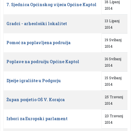
18 Lipanj
7. Sjednica Općinskog vijeća Općine Kaptol
2014
13 Lipanj
Gradci - arheološki lokalitet
2014
19 Svibanj
Pomoć za poplavljena područja
2014
16 Svibanj
Poplave na području Općine Kaptol
2014
15 Svibanj
Dječje igralište u Podgorju
2014
25 Travanj
Župan posjetio OŠ V. Korajca
2014
23 Travanj
Izbori za Europski parlament
2014